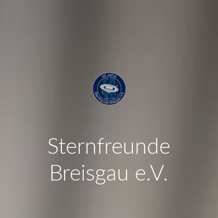
Sternfreunde
Breisgau e.V.