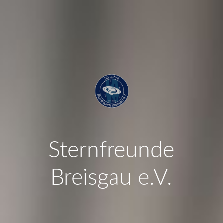
Sternfreunde
Breisgau e.V.